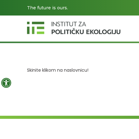
The future is ours.
Skinite klikom na naslovnicu!
Open toolbar