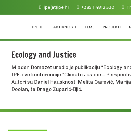
ipe(at)ipe.hr
+385 1 4812 530
Tr
IPE
AKTIVNOSTI
TEME
PROJEKTI
Ecology and Justice
Mladen Domazet uredio je publikaciju “Ecology and 
IPE-ove konferencije “Climate Justice – Perspecti
Autori su Daniel Hausknost, Melita Carević, Marija B
Doolan, te Drago Župarić-Iljić.