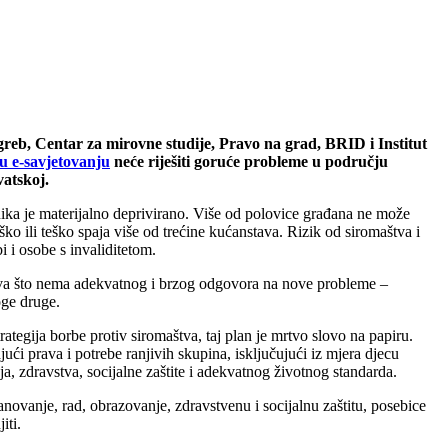
greb, Centar za mirovne studije, Pravo na grad, BRID i Institut
 u e-savjetovanju
neće riješiti goruće probleme u području
vatskoj.
ovnika je materijalno deprivirano. Više od polovice građana ne može
ko ili teško spaja više od trećine kućanstava. Rizik od siromaštva i
i i osobe s invaliditetom.
njava što nema adekvatnog i brzog odgovora na nove probleme –
oge druge.
ategija borbe protiv siromaštva, taj plan je mrtvo slovo na papiru.
ući prava i potrebe ranjivih skupina, isključujući iz mjera djecu
a, zdravstva, socijalne zaštite i adekvatnog životnog standarda.
novanje, rad, obrazovanje, zdravstvenu i socijalnu zaštitu, posebice
iti.