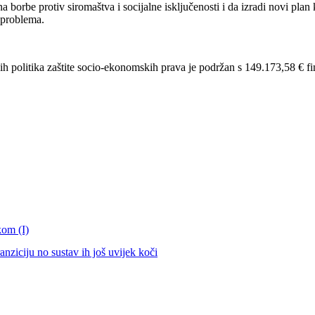
rbe protiv siromaštva i socijalne isključenosti i da izradi novi plan ko
h problema.
ih politika zaštite socio-ekonomskih prava je podržan s 149.173,58 € f
kom (I)
nziciju no sustav ih još uvijek koči