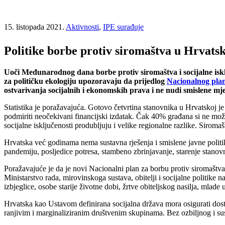
15. listopada 2021.
Aktivnosti
,
IPE surađuje
Politike borbe protiv siromaštva u Hrvats
Uoči Međunarodnog dana borbe protiv siromaštva i socijalne isklj
za političku ekologiju upozoravaju da prijedlog
Nacionalnog plana
ostvarivanja socijalnih i ekonomskih prava i ne nudi smislene mjer
Statistika je poražavajuća. Gotovo četvrtina stanovnika u Hrvatskoj je
podmiriti neočekivani financijski izdatak. Čak 40% građana si ne može 
socijalne isključenosti produbljuju i velike regionalne razlike. Siroma
Hrvatska već godinama nema sustavna rješenja i smislene javne politi
pandemiju, posljedice potresa, stambeno zbrinjavanje, starenje stanovn
Poražavajuće je da je novi Nacionalni plan za borbu protiv siromaštva i
Ministarstvo rada, mirovinskoga sustava, obitelji i socijalne politike 
izbjeglice, osobe starije životne dobi, žrtve obiteljskog nasilja, mla
Hrvatska kao Ustavom definirana socijalna država mora osigurati dosto
ranjivim i marginaliziranim društvenim skupinama. Bez ozbiljnog i sust