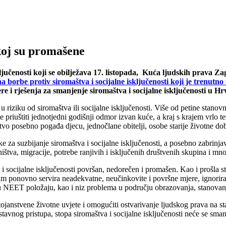
koj su promašene
učenosti koji se obilježava 17. listopada, Kuća ljudskih prava Za
 borbe protiv siromaštva i socijalne isključenosti koji je trenutno
e i rješenja za smanjenje siromaštva i socijalne isključenosti u Hr
 u riziku od siromaštva ili socijalne isključenosti. Više od petine stan
priuštiti jednotjedni godišnji odmor izvan kuće, a kraj s krajem vrlo teš
štvo posebno pogađa djecu, jednočlane obitelji, osobe starije životne dob
ke za suzbijanje siromaštva i socijalne isključenosti, a posebno zabri
ištva, migracije, potrebe ranjivih i isključenih društvenih skupina i mn
 socijalne isključenosti površan, nedorečen i promašen. Kao i prošla str
nam ponovno servira neadekvatne, neučinkovite i površne mjere, ignoriraj
de u NEET položaju, kao i niz problema u području obrazovanja, stanovanj
janstvene životne uvjete i omogućiti ostvarivanje ljudskog prava na sta
avnog pristupa, stopa siromaštva i socijalne isključenosti neće se smanj