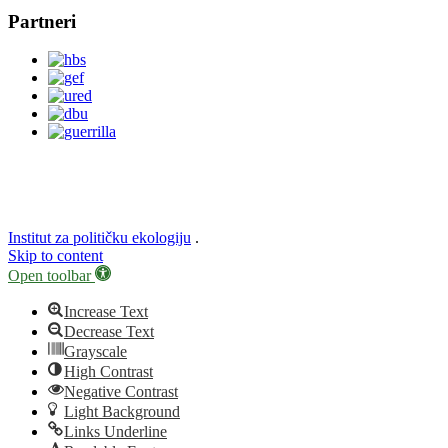
Partneri
Institut za političku ekologiju
.
Skip to content
Open toolbar
Increase Text
Decrease Text
Grayscale
High Contrast
Negative Contrast
Light Background
Links Underline