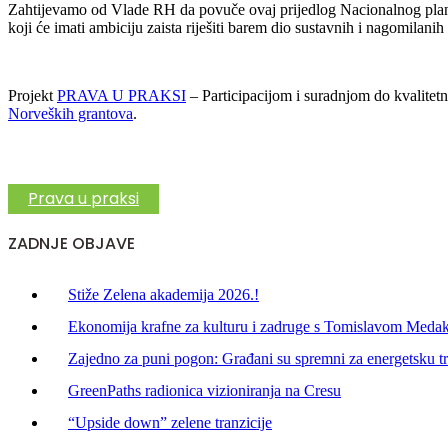
Zahtijevamo od Vlade RH da povuče ovaj prijedlog Nacionalnog plana bo
koji će imati ambiciju zaista riješiti barem dio sustavnih i nagomilani
Projekt
PRAVA U PRAKSI
– Participacijom i suradnjom do kvalitetn
Norveških grantova
.
Prava u praksi
ZADNJE OBJAVE
Stiže Zelena akademija 2026.!
Ekonomija krafne za kulturu i zadruge s Tomislavom Meda
Zajedno za puni pogon: Građani su spremni za energetsku tra
GreenPaths radionica vizioniranja na Cresu
“Upside down” zelene tranzicije