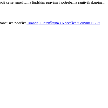
ji će se temeljiti na ljudskim pravima i potrebama ranjivih skupina i
inancijske podrške
Islanda, Lihtenštajna i Norveške u okviru EGP i