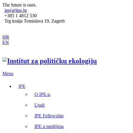
The future is ours.
ipe(at)ipe.hr
+385 1 4812 530
Trg kralja Tomislava 19, Zagreb
HR
EN
Menu
IPE
O IPE-u
Ljudi
IPE Fellowship
IPE u medijima