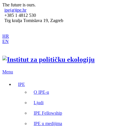
The future is ours.
ipe(at)ipe.hr
+385 1 4812 530
Trg kralja Tomislava 19, Zagreb
HR
EN
Menu
IPE
O IPE-u
Ljudi
IPE Fellowship
IPE u medijima