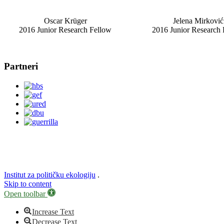
Oscar
Krüger
Jelena
Mirković
2016 Junior Research Fellow
2016 Junior Research 
Partneri
Institut za političku ekologiju
.
Skip to content
Open toolbar
Increase Text
Decrease Text