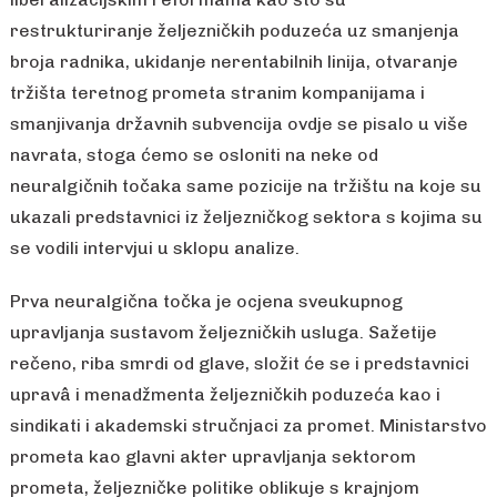
restrukturiranje željezničkih poduzeća uz smanjenja
broja radnika, ukidanje nerentabilnih linija, otvaranje
tržišta teretnog prometa stranim kompanijama i
smanjivanja državnih subvencija ovdje se pisalo u više
navrata, stoga ćemo se osloniti na neke od
neuralgičnih točaka same pozicije na tržištu na koje su
ukazali predstavnici iz željezničkog sektora s kojima su
se vodili intervjui u sklopu analize.
Prva neuralgična točka je ocjena sveukupnog
upravljanja sustavom željezničkih usluga. Sažetije
rečeno, riba smrdi od glave, složit će se i predstavnici
upravâ i menadžmenta željezničkih poduzeća kao i
sindikati i akademski stručnjaci za promet. Ministarstvo
prometa kao glavni akter upravljanja sektorom
prometa, željezničke politike oblikuje s krajnjom