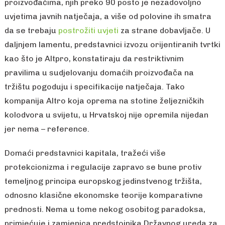
proizvođačima, njih preko 90 posto je nezadovoljno
uvjetima javnih natječaja, a više od polovine ih smatra
da se trebaju
postrožiti uvjeti
za strane dobavljače. U
daljnjem lamentu, predstavnici izvozu orijentiranih tvrtki
kao što je Altpro, konstatiraju da restriktivnim
pravilima u sudjelovanju domaćih proizvođača na
tržištu pogoduju i specifikacije natječaja. Tako
kompanija Altro koja oprema na stotine željezničkih
kolodvora u svijetu, u Hrvatskoj nije opremila nijedan
jer nema – reference.
Domaći predstavnici kapitala, tražeći više
protekcionizma i regulacije zapravo se bune protiv
temeljnog principa europskog jedinstvenog tržišta,
odnosno klasične ekonomske teorije komparativne
prednosti. Nema u tome nekog osobitog paradoksa,
primjećuje i zamjenica predstojnika Državnog ureda za