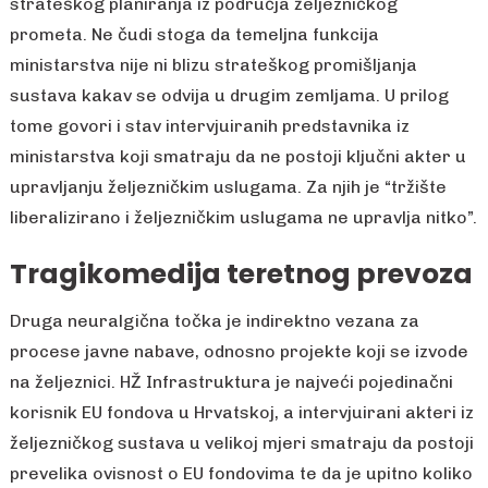
strateškog planiranja iz područja željezničkog
prometa. Ne čudi stoga da temeljna funkcija
ministarstva nije ni blizu strateškog promišljanja
sustava kakav se odvija u drugim zemljama. U prilog
tome govori i stav intervjuiranih predstavnika iz
ministarstva koji smatraju da ne postoji ključni akter u
upravljanju željezničkim uslugama. Za njih je “tržište
liberalizirano i željezničkim uslugama ne upravlja nitko”.
Tragikomedija teretnog prevoza
Druga neuralgična točka je indirektno vezana za
procese javne nabave, odnosno projekte koji se izvode
na željeznici. HŽ Infrastruktura je najveći pojedinačni
korisnik EU fondova u Hrvatskoj, a intervjuirani akteri iz
željezničkog sustava u velikoj mjeri smatraju da postoji
prevelika ovisnost o EU fondovima te da je upitno koliko