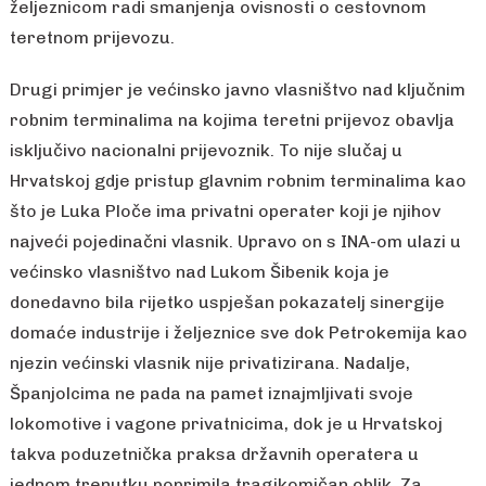
željeznicom radi smanjenja ovisnosti o cestovnom
teretnom prijevozu.
Drugi primjer je većinsko javno vlasništvo nad ključnim
robnim terminalima na kojima teretni prijevoz obavlja
isključivo nacionalni prijevoznik. To nije slučaj u
Hrvatskoj gdje pristup glavnim robnim terminalima kao
što je Luka Ploče ima privatni operater koji je njihov
najveći pojedinačni vlasnik. Upravo on s INA-om ulazi u
većinsko vlasništvo nad Lukom Šibenik koja je
donedavno bila rijetko uspješan pokazatelj sinergije
domaće industrije i željeznice sve dok Petrokemija kao
njezin većinski vlasnik nije privatizirana. Nadalje,
Španjolcima ne pada na pamet iznajmljivati svoje
lokomotive i vagone privatnicima, dok je u Hrvatskoj
takva poduzetnička praksa državnih operatera u
jednom trenutku poprimila tragikomičan oblik. Za