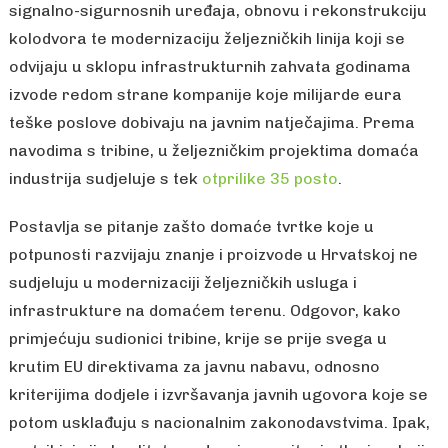
signalno-sigurnosnih uređaja, obnovu i rekonstrukciju
kolodvora te modernizaciju željezničkih linija koji se
odvijaju u sklopu infrastrukturnih zahvata godinama
izvode redom strane kompanije koje milijarde eura
teške poslove dobivaju na javnim natječajima. Prema
navodima s tribine, u željezničkim projektima domaća
industrija sudjeluje s tek
otprilike 35 posto
.
Postavlja se pitanje zašto domaće tvrtke koje u
potpunosti razvijaju znanje i proizvode u Hrvatskoj ne
sudjeluju u modernizaciji željezničkih usluga i
infrastrukture na domaćem terenu. Odgovor, kako
primjećuju sudionici tribine, krije se prije svega u
krutim EU direktivama za javnu nabavu, odnosno
kriterijima dodjele i izvršavanja javnih ugovora koje se
potom usklađuju s nacionalnim zakonodavstvima. Ipak,