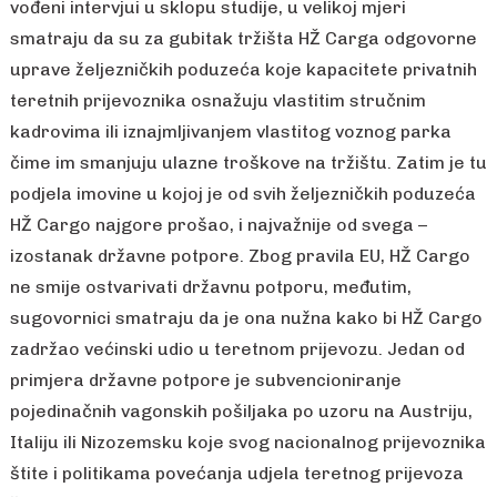
vođeni intervjui u sklopu studije, u velikoj mjeri
smatraju da su za gubitak tržišta HŽ Carga odgovorne
uprave željezničkih poduzeća koje kapacitete privatnih
teretnih prijevoznika osnažuju vlastitim stručnim
kadrovima ili iznajmljivanjem vlastitog voznog parka
čime im smanjuju ulazne troškove na tržištu. Zatim je tu
podjela imovine u kojoj je od svih željezničkih poduzeća
HŽ Cargo najgore prošao, i najvažnije od svega –
izostanak državne potpore. Zbog pravila EU, HŽ Cargo
ne smije ostvarivati državnu potporu, međutim,
sugovornici smatraju da je ona nužna kako bi HŽ Cargo
zadržao većinski udio u teretnom prijevozu. Jedan od
primjera državne potpore je subvencioniranje
pojedinačnih vagonskih pošiljaka po uzoru na Austriju,
Italiju ili Nizozemsku koje svog nacionalnog prijevoznika
štite i politikama povećanja udjela teretnog prijevoza