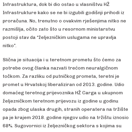
Infrastruktura, dok bi dio ostao u vlasništvu HŽ
Infrastrukture kako se ne bi izgubili godišnji prihodi iz
proračuna. No, trenutno o ovakvim rješenjima nitko ne
razmišlja, očito zato što u resornom ministarstvu
postoji stav da “željezničkim uslugama ne upravlja
nitko”.
Slična je situacija i u teretnom prometu što ćemo za
potrebe ovog članka nazvati trećom neuralgičnom
točkom. Za razliku od putničkog prometa, teretni je
promet u Hrvatskoj liberaliziran od 2013. godine. Udio
domaćeg teretnog prijevoznika HŽ Carga u ukupnom
željezničkom teretnom prijevozu iz godine u godinu
opada zbog ulaska drugih, stranih operatera na tržište
pa je krajem 2018. godine njegov udio na tržištu iznosio
68%. Sugovornici iz željezničkog sektora s kojima su