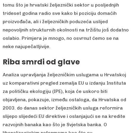
tomu što je hrvatski željeznički sektor u posljednjih
trideset godina radio sve kako bi poziciju domaćih
proizvođača, ali i željezničkih poduzeća uslijed
nepovoljnih strukturnih okolnosti na tržištu još dodatno
oslabio. Primjera je mnogo, no osvrnut ćemo se na
neke najupečatljivije.
Riba smrdi od glave
Analiza upravljanja željezničkim uslugama u Hrvatskoj
uz komparativni pregled zemalja EU u izdanju Instituta
za političku ekologiju (IPE), koja će uskoro biti
objavljena, pokazuje, između ostaloga, da Hrvatska od
2003. do danas sektor željezničkih usluga reformira
slijepo slijedeći EU direktive i oslanjajući se na kredite
razvojnih banaka kao što je Svjetska banka. O
liberalizacijskim reformama kao što su