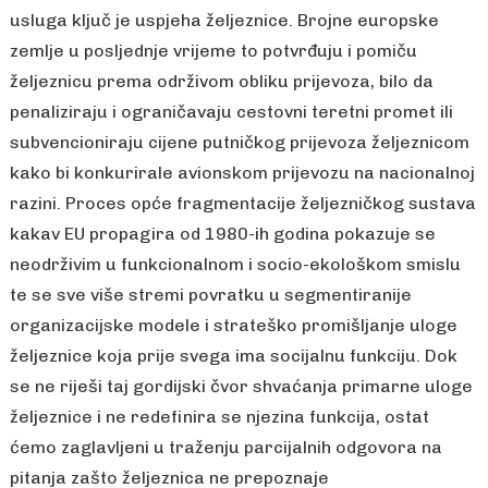
usluga ključ je uspjeha željeznice. Brojne europske
zemlje u posljednje vrijeme to potvrđuju i pomiču
željeznicu prema održivom obliku prijevoza, bilo da
penaliziraju i ograničavaju cestovni teretni promet ili
subvencioniraju cijene putničkog prijevoza željeznicom
kako bi konkurirale avionskom prijevozu na nacionalnoj
razini. Proces opće fragmentacije željezničkog sustava
kakav EU propagira od 1980-ih godina pokazuje se
neodrživim u funkcionalnom i socio-ekološkom smislu
te se sve više stremi povratku u segmentiranije
organizacijske modele i strateško promišljanje uloge
željeznice koja prije svega ima socijalnu funkciju. Dok
se ne riješi taj gordijski čvor shvaćanja primarne uloge
željeznice i ne redefinira se njezina funkcija, ostat
ćemo zaglavljeni u traženju parcijalnih odgovora na
pitanja zašto željeznica ne prepoznaje