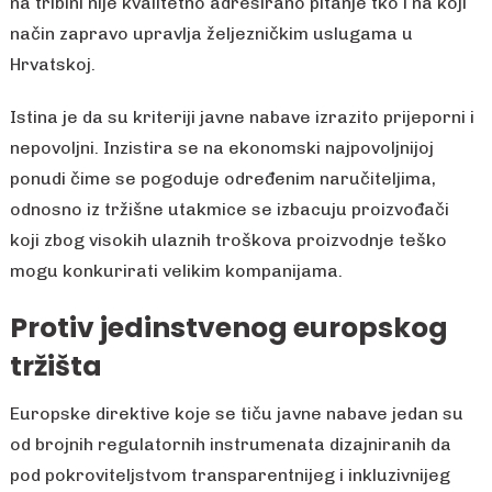
na tribini nije kvalitetno adresirano pitanje tko i na koji
način zapravo upravlja željezničkim uslugama u
Hrvatskoj.
Istina je da su kriteriji javne nabave izrazito prijeporni i
nepovoljni. Inzistira se na ekonomski najpovoljnijoj
ponudi čime se pogoduje određenim naručiteljima,
odnosno iz tržišne utakmice se izbacuju proizvođači
koji zbog visokih ulaznih troškova proizvodnje teško
mogu konkurirati velikim kompanijama.
Protiv jedinstvenog europskog
tržišta
Europske direktive koje se tiču javne nabave jedan su
od brojnih regulatornih instrumenata dizajniranih da
pod pokroviteljstvom transparentnijeg i inkluzivnijeg