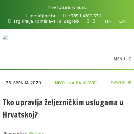
The future is ours.
ipe(at)ipe.hr
+385 1 4812 530
Trg kralja Tomislava 19, Zagreb
HR
EN
MENU
26. SRPNJA 2020.
NIKOLINA RAJKOVIĆ
DISKUSIJE
Tko upravlja željezničkim uslugama u
Hrvatskoj?
Preuzeto s
Biltena
.