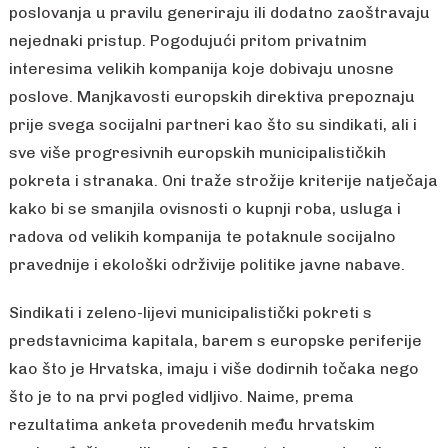
poslovanja u pravilu generiraju ili dodatno zaoštravaju
nejednaki pristup. Pogodujući pritom privatnim
interesima velikih kompanija koje dobivaju unosne
poslove. Manjkavosti europskih direktiva prepoznaju
prije svega socijalni partneri kao što su sindikati, ali i
sve više progresivnih europskih municipalističkih
pokreta i stranaka. Oni traže strožije kriterije natječaja
kako bi se smanjila ovisnosti o kupnji roba, usluga i
radova od velikih kompanija te potaknule socijalno
pravednije i ekološki održivije politike javne nabave.
Sindikati i zeleno-lijevi municipalistički pokreti s
predstavnicima kapitala, barem s europske periferije
kao što je Hrvatska, imaju i više dodirnih točaka nego
što je to na prvi pogled vidljivo. Naime, prema
rezultatima anketa provedenih među hrvatskim