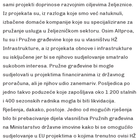
sami projekti doprinose razvojnim ciljevima željeznice.
Iz projekata su, iz razloga koje smo već natuknuli,
izbačene domaće kompanije koje su specijalizirane za
pružanje usluga u željezničkom sektoru. Osim Altproa,
tu su i Pružne građevine koje su u vlasništvu HŽ
Infrastrukture, a iz projekata obnove i infrastrukture
su isključene jer bi se njihovo sudjelovanje smatralo
sukobom interesa. Pružne građevine bi mogle
sudjelovati u projektima financiranima iz državnog
proračuna, ali je njihov udio zanemariv. Posljedica po
jedno takvo poduzeće koje zapošljava oko 1.200 stalnih
i 400 sezonskih radnika mogla bi biti likvidacija.
Rješenja, dakako, postoje. Jedno od mogućih rješenja
bilo bi prebacivanje dijela vlasništva Pružnih građevina
na Ministarstvo državne imovine kako bi se omogućilo
sudjelovanje u EU projektima o kojima trenutno ovisi HŽ