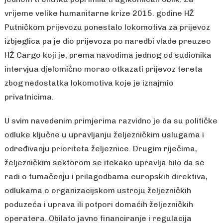
vrijeme velike humanitarne krize 2015. godine HŽ
Putničkom prijevozu ponestalo lokomotiva za prijevoz
izbjeglica pa je dio prijevoza po naredbi vlade preuzeo
HŽ Cargo koji je, prema navodima jednog od sudionika
intervjua djelomično morao otkazati prijevoz tereta
zbog nedostatka lokomotiva koje je iznajmio
privatnicima.
U svim navedenim primjerima razvidno je da su političke
odluke ključne u upravljanju željezničkim uslugama i
određivanju prioriteta željeznice. Drugim riječima,
željezničkim sektorom se itekako upravlja bilo da se
radi o tumačenju i prilagodbama europskih direktiva,
odlukama o organizacijskom ustroju željezničkih
poduzeća i uprava ili potpori domaćih željezničkih
operatera. Obilato javno financiranje i regulacija