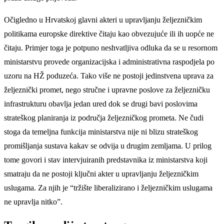
Očigledno u Hrvatskoj glavni akteri u upravljanju željezničkim
politikama europske direktive čitaju kao obvezujuće ili ih uopće ne
čitaju. Primjer toga je potpuno neshvatljiva odluka da se u resornom
ministarstvu provede organizacijska i administrativna raspodjela po
uzoru na HŽ poduzeća. Tako više ne postoji jedinstvena uprava za
željeznički promet, nego stručne i upravne poslove za željezničku
infrastrukturu obavlja jedan ured dok se drugi bavi poslovima
strateškog planiranja iz područja željezničkog prometa. Ne čudi
stoga da temeljna funkcija ministarstva nije ni blizu strateškog
promišljanja sustava kakav se odvija u drugim zemljama. U prilog
tome govori i stav intervjuiranih predstavnika iz ministarstva koji
smatraju da ne postoji ključni akter u upravljanju željezničkim
uslugama. Za njih je “tržište liberalizirano i željezničkim uslugama
ne upravlja nitko”.