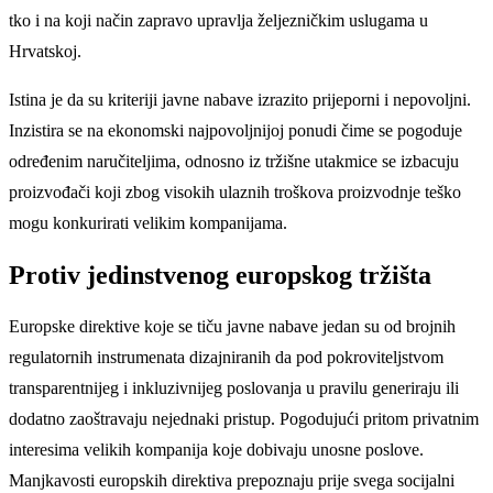
tko i na koji način zapravo upravlja željezničkim uslugama u
Hrvatskoj.
Istina je da su kriteriji javne nabave izrazito prijeporni i nepovoljni.
Inzistira se na ekonomski najpovoljnijoj ponudi čime se pogoduje
određenim naručiteljima, odnosno iz tržišne utakmice se izbacuju
proizvođači koji zbog visokih ulaznih troškova proizvodnje teško
mogu konkurirati velikim kompanijama.
Protiv jedinstvenog europskog tržišta
Europske direktive koje se tiču javne nabave jedan su od brojnih
regulatornih instrumenata dizajniranih da pod pokroviteljstvom
transparentnijeg i inkluzivnijeg poslovanja u pravilu generiraju ili
dodatno zaoštravaju nejednaki pristup. Pogodujući pritom privatnim
interesima velikih kompanija koje dobivaju unosne poslove.
Manjkavosti europskih direktiva prepoznaju prije svega socijalni