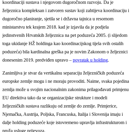
koordinaciji sustava i njegovom dugoročnom razvoju. Da je
željeznica kompleksan i zatvoren sustav koji zahtijeva koordinaciju i
dugoročno planiranje, sjetila se i državna tajnica u resornom
ministarstvu tek krajem 2018. kad je izjavila da je podjela
jedinstvenih Hrvatskih željeznica na pet poduzeća 2005. (i slijedom
toga ukidanje HŽ holdinga kao koordinacijskog tijela svih ostalih
poduzeća) bila kardinalna greška pa je novim Zakonom o željeznici
donesenim 2019. predviđen upravo –
povratak u holding
.
Zanimljiva je stvar da vertikalnu separaciju željezničkih poduzeća
europske zemlje mogu i ne moraju provoditi. Naime, svaka pojedina
zemlja može u svojim nacionalnim zakonima prilagođavati primjenu
EU direktiva tako da se organizacijske strukture i modeli
željezničkih sustava razlikuju od zemlje do zemlje. Primjerice,
Njemačka, Austrija, Poljska, Francuska, Italija i Slovenija imaju i
dalje holding poduzeće koje istovremeno upravlja infrastrukturom i
pruža usluge prijevoza.