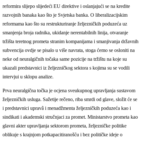
reformira slijepo slijedeći EU direktive i oslanjajući se na kredite
razvojnih banaka kao što je Svjetska banka. O liberalizacijskim
reformama kao što su restrukturiranje željezničkih poduzeća uz
smanjenja broja radnika, ukidanje nerentabilnih linija, otvaranje
tržišta teretnog prometa stranim kompanijama i smanjivanja državnih
subvencija ovdje se pisalo u više navrata, stoga ćemo se osloniti na
neke od neuralgičnih točaka same pozicije na tržištu na koje su
ukazali predstavnici iz željezničkog sektora s kojima su se vodili
intervjui u sklopu analize.
Prva neuralgična točka je ocjena sveukupnog upravljanja sustavom
željezničkih usluga. Sažetije rečeno, riba smrdi od glave, složit će se
i predstavnici upravâ i menadžmenta željezničkih poduzeća kao i
sindikati i akademski stručnjaci za promet. Ministarstvo prometa kao
glavni akter upravljanja sektorom prometa, željezničke politike
oblikuje s krajnjom potkapacitiranošću i bez političke ideje o