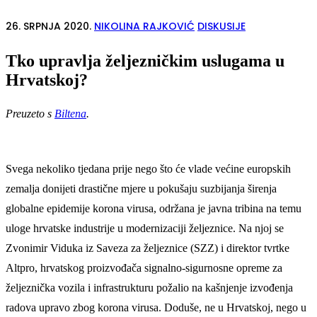
26. SRPNJA 2020.
NIKOLINA RAJKOVIĆ
DISKUSIJE
Tko upravlja željezničkim uslugama u
Hrvatskoj?
Preuzeto s
Biltena
.
Svega nekoliko tjedana prije nego što će vlade većine europskih
zemalja donijeti drastične mjere u pokušaju suzbijanja širenja
globalne epidemije korona virusa, održana je javna tribina na temu
uloge hrvatske industrije u modernizaciji željeznice. Na njoj se
Zvonimir Viduka iz Saveza za željeznice (SZZ) i direktor tvrtke
Altpro, hrvatskog proizvođača signalno-sigurnosne opreme za
željeznička vozila i infrastrukturu požalio na kašnjenje izvođenja
radova upravo zbog korona virusa. Doduše, ne u Hrvatskoj, nego u