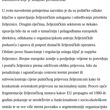
U svim navedenim primjerima razvidno je da su političke odluke
ključne u upravljanju željezničkim uslugama i određivanju prioriteta
željeznice. Drugim riječima, željezničkim sektorom se itekako
upravlja bilo da se radi o tumačenju i prilagodbama europskih
direktiva, odlukama o organizacijskom ustroju željezničkih
poduzeća i uprava ili potpori domaćih željezničkih operatera.
Obilato javno financiranje i regulacija usluga ključ je uspjeha
željeznice. Brojne europske zemlje u posljednje vrijeme to potvrđuju
i pomiču željeznicu prema održivom obliku prijevoza, bilo da
penaliziraju i ograničavaju cestovni teretni promet ili
subvencioniraju cijene putničkog prijevoza željeznicom kako bi
konkurirale avionskom prijevozu na nacionalnoj razini. Proces opće
fragmentacije željezničkog sustava kakav EU propagira od 1980-ih
godina pokazuje se neodrživim u funkcionalnom i socio-ekološkom
smislu te se sve više stremi povratku u segmentiranije organizacijske