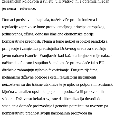
željezničkih kolodvora u svijetu, u Hrvatskoj nije opremila nijedan
jer nema – reference.
Domaći predstavnici kapitala, tražeći više protekcionizma i
regulacije zapravo se bune protiv temeljnog principa europskog
jedinstvenog tržišta, odnosno klasične ekonomske teorije
komparativne prednosti. Nema u tome nekog osobitog paradoksa,
primjećuje i zamjenica predstojnika Državnog ureda za središnju
javnu nabavu Ivančica Franjković kad kaže da brojne zemlje nalaze
načine da efikasno i suptilno štite domaće proizvođače iako EU
direktive zabranjuju njihovo favoriziranje. Drugim riječima,
mehanizmi državne potpore i ostali regulatorni instrumenti
neizostavni su dio tržišne utakmice te je njihova potpora ili izostanak
ključna za analizu opstanka pojedinih poduzeća ili proizvodnih
sektora. Države su itekako svjesne da liberalizacija dovodi do
smanjenja domaće proizvodnje i generira potražnju za uvozom pa
komparativnu prednost svojih nacionalnih proizvoda na