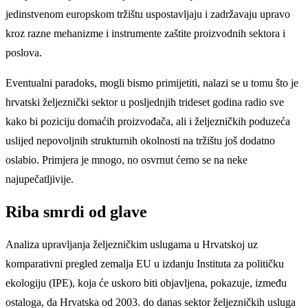
jedinstvenom europskom tržištu uspostavljaju i zadržavaju upravo
kroz razne mehanizme i instrumente zaštite proizvodnih sektora i
poslova.
Eventualni paradoks, mogli bismo primijetiti, nalazi se u tomu što je
hrvatski željeznički sektor u posljednjih trideset godina radio sve
kako bi poziciju domaćih proizvođača, ali i željezničkih poduzeća
uslijed nepovoljnih strukturnih okolnosti na tržištu još dodatno
oslabio. Primjera je mnogo, no osvrnut ćemo se na neke
najupečatljivije.
Riba smrdi od glave
Analiza upravljanja željezničkim uslugama u Hrvatskoj uz
komparativni pregled zemalja EU u izdanju Instituta za političku
ekologiju (IPE), koja će uskoro biti objavljena, pokazuje, između
ostaloga, da Hrvatska od 2003. do danas sektor željezničkih usluga