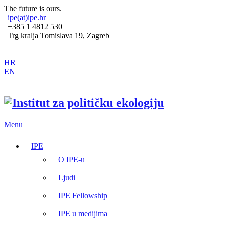
The future is ours.
ipe(at)ipe.hr
+385 1 4812 530
Trg kralja Tomislava 19, Zagreb
HR
EN
Menu
IPE
O IPE-u
Ljudi
IPE Fellowship
IPE u medijima