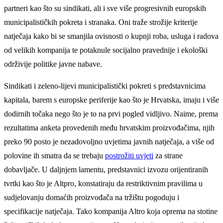
partneri kao što su sindikati, ali i sve više progresivnih europskih
municipalističkih pokreta i stranaka. Oni traže strožije kriterije
natječaja kako bi se smanjila ovisnosti o kupnji roba, usluga i radova
od velikih kompanija te potaknule socijalno pravednije i ekološki
održivije politike javne nabave.
Sindikati i zeleno-lijevi municipalistički pokreti s predstavnicima
kapitala, barem s europske periferije kao što je Hrvatska, imaju i više
dodirnih točaka nego što je to na prvi pogled vidljivo. Naime, prema
rezultatima anketa provedenih među hrvatskim proizvođačima, njih
preko 90 posto je nezadovoljno uvjetima javnih natječaja, a više od
polovine ih smatra da se trebaju
postrožiti uvjeti
za strane
dobavljače. U daljnjem lamentu, predstavnici izvozu orijentiranih
tvrtki kao što je Altpro, konstatiraju da restriktivnim pravilima u
sudjelovanju domaćih proizvođača na tržištu pogoduju i
specifikacije natječaja. Tako kompanija Altro koja oprema na stotine