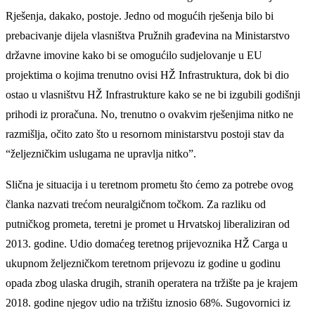
Rješenja, dakako, postoje. Jedno od mogućih rješenja bilo bi
prebacivanje dijela vlasništva Pružnih građevina na Ministarstvo
državne imovine kako bi se omogućilo sudjelovanje u EU
projektima o kojima trenutno ovisi HŽ Infrastruktura, dok bi dio
ostao u vlasništvu HŽ Infrastrukture kako se ne bi izgubili godišnji
prihodi iz proračuna. No, trenutno o ovakvim rješenjima nitko ne
razmišlja, očito zato što u resornom ministarstvu postoji stav da
“željezničkim uslugama ne upravlja nitko”.
Slična je situacija i u teretnom prometu što ćemo za potrebe ovog
članka nazvati trećom neuralgičnom točkom. Za razliku od
putničkog prometa, teretni je promet u Hrvatskoj liberaliziran od
2013. godine. Udio domaćeg teretnog prijevoznika HŽ Carga u
ukupnom željezničkom teretnom prijevozu iz godine u godinu
opada zbog ulaska drugih, stranih operatera na tržište pa je krajem
2018. godine njegov udio na tržištu iznosio 68%. Sugovornici iz