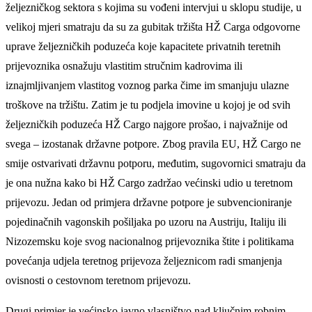
željezničkog sektora s kojima su vođeni intervjui u sklopu studije, u
velikoj mjeri smatraju da su za gubitak tržišta HŽ Carga odgovorne
uprave željezničkih poduzeća koje kapacitete privatnih teretnih
prijevoznika osnažuju vlastitim stručnim kadrovima ili
iznajmljivanjem vlastitog voznog parka čime im smanjuju ulazne
troškove na tržištu. Zatim je tu podjela imovine u kojoj je od svih
željezničkih poduzeća HŽ Cargo najgore prošao, i najvažnije od
svega – izostanak državne potpore. Zbog pravila EU, HŽ Cargo ne
smije ostvarivati državnu potporu, međutim, sugovornici smatraju da
je ona nužna kako bi HŽ Cargo zadržao većinski udio u teretnom
prijevozu. Jedan od primjera državne potpore je subvencioniranje
pojedinačnih vagonskih pošiljaka po uzoru na Austriju, Italiju ili
Nizozemsku koje svog nacionalnog prijevoznika štite i politikama
povećanja udjela teretnog prijevoza željeznicom radi smanjenja
ovisnosti o cestovnom teretnom prijevozu.
Drugi primjer je većinsko javno vlasništvo nad ključnim robnim