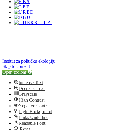
Institut za političku ekologiju
.
Skip to content
Open toolbar
Increase Text
Decrease Text
Grayscale
High Contrast
Negative Contrast
Light Background
Links Underline
Readable Font
Reset