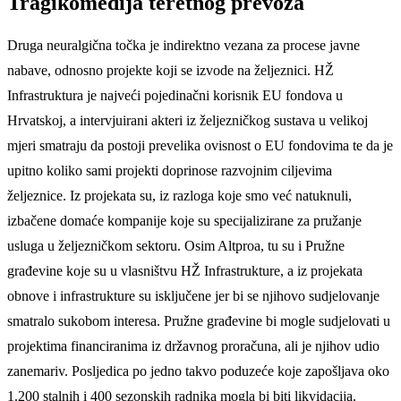
Tragikomedija teretnog prevoza
Druga neuralgična točka je indirektno vezana za procese javne
nabave, odnosno projekte koji se izvode na željeznici. HŽ
Infrastruktura je najveći pojedinačni korisnik EU fondova u
Hrvatskoj, a intervjuirani akteri iz željezničkog sustava u velikoj
mjeri smatraju da postoji prevelika ovisnost o EU fondovima te da je
upitno koliko sami projekti doprinose razvojnim ciljevima
željeznice. Iz projekata su, iz razloga koje smo već natuknuli,
izbačene domaće kompanije koje su specijalizirane za pružanje
usluga u željezničkom sektoru. Osim Altproa, tu su i Pružne
građevine koje su u vlasništvu HŽ Infrastrukture, a iz projekata
obnove i infrastrukture su isključene jer bi se njihovo sudjelovanje
smatralo sukobom interesa. Pružne građevine bi mogle sudjelovati u
projektima financiranima iz državnog proračuna, ali je njihov udio
zanemariv. Posljedica po jedno takvo poduzeće koje zapošljava oko
1.200 stalnih i 400 sezonskih radnika mogla bi biti likvidacija.