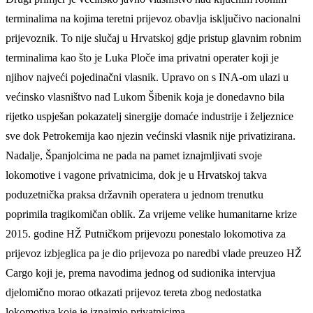
terminalima na kojima teretni prijevoz obavlja isključivo nacionalni
prijevoznik. To nije slučaj u Hrvatskoj gdje pristup glavnim robnim
terminalima kao što je Luka Ploče ima privatni operater koji je
njihov najveći pojedinačni vlasnik. Upravo on s INA-om ulazi u
većinsko vlasništvo nad Lukom Šibenik koja je donedavno bila
rijetko uspješan pokazatelj sinergije domaće industrije i željeznice
sve dok Petrokemija kao njezin većinski vlasnik nije privatizirana.
Nadalje, Španjolcima ne pada na pamet iznajmljivati svoje
lokomotive i vagone privatnicima, dok je u Hrvatskoj takva
poduzetnička praksa državnih operatera u jednom trenutku
poprimila tragikomičan oblik. Za vrijeme velike humanitarne krize
2015. godine HŽ Putničkom prijevozu ponestalo lokomotiva za
prijevoz izbjeglica pa je dio prijevoza po naredbi vlade preuzeo HŽ
Cargo koji je, prema navodima jednog od sudionika intervjua
djelomično morao otkazati prijevoz tereta zbog nedostatka
lokomotiva koje je iznajmio privatnicima.