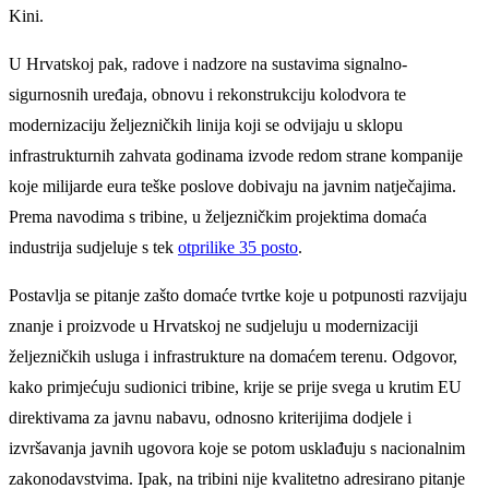
Kini.
U Hrvatskoj pak, radove i nadzore na sustavima signalno-
sigurnosnih uređaja, obnovu i rekonstrukciju kolodvora te
modernizaciju željezničkih linija koji se odvijaju u sklopu
infrastrukturnih zahvata godinama izvode redom strane kompanije
koje milijarde eura teške poslove dobivaju na javnim natječajima.
Prema navodima s tribine, u željezničkim projektima domaća
industrija sudjeluje s tek
otprilike 35 posto
.
Postavlja se pitanje zašto domaće tvrtke koje u potpunosti razvijaju
znanje i proizvode u Hrvatskoj ne sudjeluju u modernizaciji
željezničkih usluga i infrastrukture na domaćem terenu. Odgovor,
kako primjećuju sudionici tribine, krije se prije svega u krutim EU
direktivama za javnu nabavu, odnosno kriterijima dodjele i
izvršavanja javnih ugovora koje se potom usklađuju s nacionalnim
zakonodavstvima. Ipak, na tribini nije kvalitetno adresirano pitanje