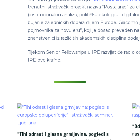
trenutni istraživački projekt naziva “Postajanje” za cil
(institucionalnu analizu, političku ekologiju i digitaln
bujanje zajedničkih dobara diljem Europe. Giacomo j
pojmovnika za novu eru”, koji je dosad preveden na d
znanstvenici iz različitih akademskih disciplina dodaj
Tijekom Senior Fellowshipa u IPE razvijat će rad o o
IPE-ove krafne.
“Od
ras
“Tihi odrast i glasna grmljavina: pogledi s