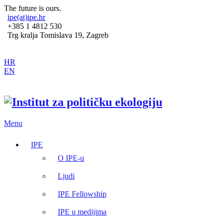
The future is ours.
ipe(at)ipe.hr
+385 1 4812 530
Trg kralja Tomislava 19, Zagreb
HR
EN
Menu
IPE
O IPE-u
Ljudi
IPE Fellowship
IPE u medijima