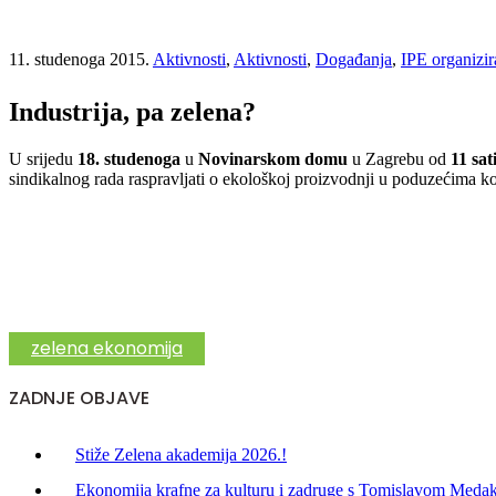
11. studenoga 2015.
Aktivnosti
,
Aktivnosti
,
Događanja
,
IPE organizir
Industrija, pa zelena?
U srijedu
18. studenoga
u
Novinarskom domu
u Zagrebu od
11 sat
sindikalnog rada raspravljati o ekološkoj proizvodnji u poduzećima k
zelena ekonomija
ZADNJE OBJAVE
Stiže Zelena akademija 2026.!
Ekonomija krafne za kulturu i zadruge s Tomislavom Meda