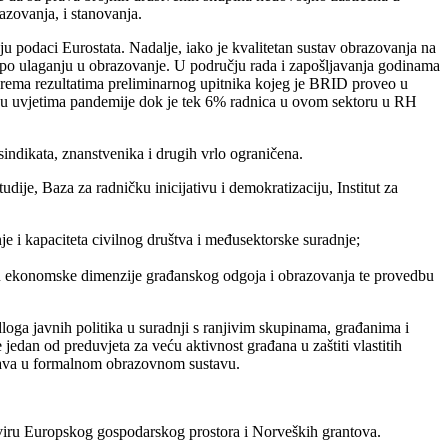
azovanja, i stanovanja.
 podaci Eurostata. Nadalje, iako je kvalitetan sustav obrazovanja na
U po ulaganju u obrazovanje. U području rada i zapošljavanja godinama
, prema rezultatima preliminarnog upitnika kojeg je BRID proveo u
sti u uvjetima pandemije dok je tek 6% radnica u ovom sektoru u RH
sindikata, znanstvenika i drugih vrlo ograničena.
je, Baza za radničku inicijativu i demokratizaciju, Institut za
je i kapaciteta civilnog društva i međusektorske suradnje;
bu ekonomske dimenzije građanskog odgoja i obrazovanja te provedbu
loga javnih politika u suradnji s ranjivim skupinama, građanima i
jedan od preduvjeta za veću aktivnost građana u zaštiti vlastitih
prava u formalnom obrazovnom sustavu.
kviru Europskog gospodarskog prostora i Norveških grantova.