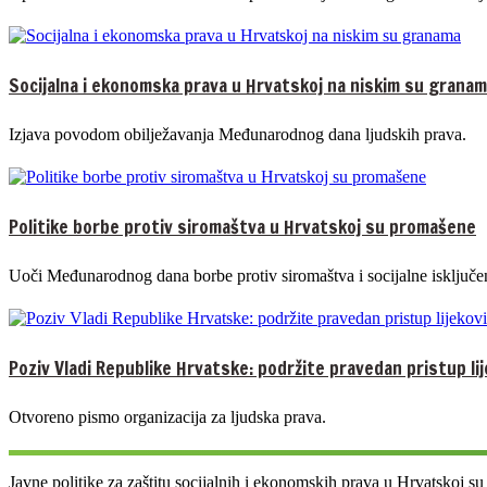
Socijalna i ekonomska prava u Hrvatskoj na niskim su grana
Izjava povodom obilježavanja Međunarodnog dana ljudskih prava.
Politike borbe protiv siromaštva u Hrvatskoj su promašene
Uoči Međunarodnog dana borbe protiv siromaštva i socijalne isključen
Poziv Vladi Republike Hrvatske: podržite pravedan pristup li
Otvoreno pismo organizacija za ljudska prava.
Javne politike za zaštitu socijalnih i ekonomskih prava u Hrvatskoj s