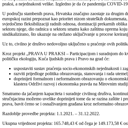
praksi, a nejednakosti velike. Izgledno je da će pandemija COVID-19
U području stambenih prava, Hrvatska značajno zaostaje za drugim drž
europskoj razini prepoznat kao prioritet nizom strateških dokumenata
svjedočimo fleksibilizaciji radnih odnosa, dominaciji prekarnih oblik
sektoru njege, dio radnica u sektoru smatra kako zaštitna oprema koju
sindikalizirano, što ukazuje na otežano uključivanje u procese kreiranja 
Uz to, civilno je društvo nedovoljno uključeno u praćenje ovih politik
Kroz projekt „PRAVA U PRAKSI – Participacijom i suradnjom do kvalite
političku ekologiju, Kuća ljudskih prava i Pravo na grad će:
uspostaviti sustav praćenja socio-ekonomskih nejednakosti i zag
razviti prijedloge politika obrazovanja, stanovanja i rada ute
doprinijeti formalnom i neformalnom obrazovanju o ekonomskim
klastera Održivi razvoj i ekonomska pravda na Mirovnim studi
Smatramo da jačanjem kapaciteta i suradnje civilnog društva, kontinui
stručnjacima možemo uvelike doprinijeti tome da se razina zaštite i pr
prava, bavit ćemo se i osnaživanjem građana kroz neformalno obrazo
Razdoblje provedbe projekta: 1.1.2021. – 31.12.2022.
Ukupna vrijednost projekta: 165.748,43 € od čega je 149.173,58 € os