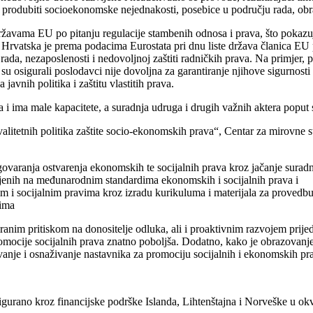
 produbiti socioekonomske nejednakosti, posebice u području rada, obr
avama EU po pitanju regulacije stambenih odnosa i prava, što pokazuju
, Hrvatska je prema podacima Eurostata pri dnu liste država članica E
a rada, nezaposlenosti i nedovoljnoj zaštiti radničkih prava. Na primjer
 su osigurali poslodavci nije dovoljna za garantiranje njihove sigurno
javnih politika i zaštitu vlastitih prava.
a i ima male kapacitete, a suradnja udruga i drugih važnih aktera poput 
tnih politika zaštite socio-ekonomskih prava“, Centar za mirovne studi
ovaranja ostvarenja ekonomskih te socijalnih prava kroz jačanje suradn
meljenih na međunarodnim standardima ekonomskih i socijalnih prava i
 i socijalnim pravima kroz izradu kurikuluma i materijala za proved
jima
ranim pritiskom na donositelje odluka, ali i proaktivnim razvojem prijed
omocije socijalnih prava znatno poboljša. Dodatno, kako je obrazovanje 
vanje i osnaživanje nastavnika za promociju socijalnih i ekonomskih 
igurano kroz financijske podrške Islanda, Lihtenštajna i Norveške u o