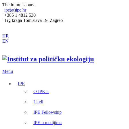
The future is ours.
ipe(at)ipe.hr
+385 1 4812 530
Trg kralja Tomislava 19, Zagreb
HR
EN
Menu
IPE
O IPE-u
Ljudi
IPE Fellowship
IPE u medijima