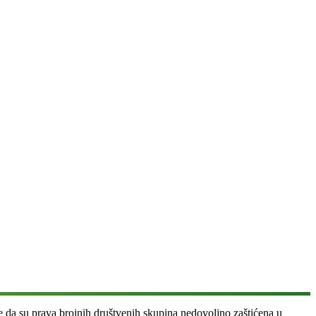
me da su prava brojnih društvenih skupina nedovoljno zaštićena u