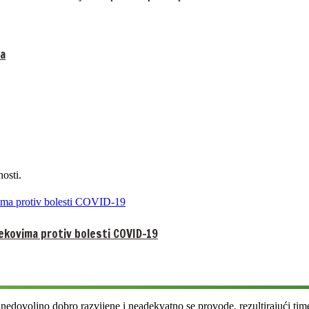
ma
osti.
jekovima protiv bolesti COVID-19
u nedovoljno dobro razvijene i neadekvatno se provode, rezultirajući ti