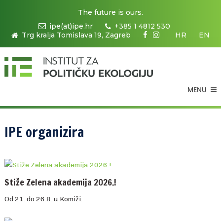
The future is ours.
ipe(at)ipe.hr
+385 1 4812 530
Trg kralja Tomislava 19, Zagreb
HR
EN
MENU
IPE organizira
Stiže Zelena akademija 2026.!
Od 21. do 26.8. u Komiži.