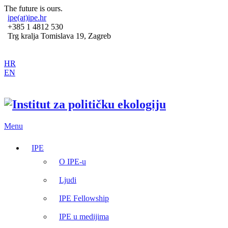
The future is ours.
ipe(at)ipe.hr
+385 1 4812 530
Trg kralja Tomislava 19, Zagreb
HR
EN
Menu
IPE
O IPE-u
Ljudi
IPE Fellowship
IPE u medijima