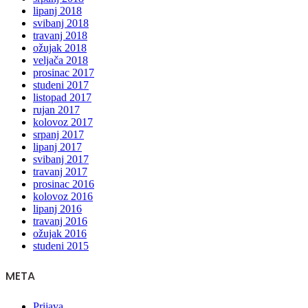
lipanj 2018
svibanj 2018
travanj 2018
ožujak 2018
veljača 2018
prosinac 2017
studeni 2017
listopad 2017
rujan 2017
kolovoz 2017
srpanj 2017
lipanj 2017
svibanj 2017
travanj 2017
prosinac 2016
kolovoz 2016
lipanj 2016
travanj 2016
ožujak 2016
studeni 2015
META
Prijava