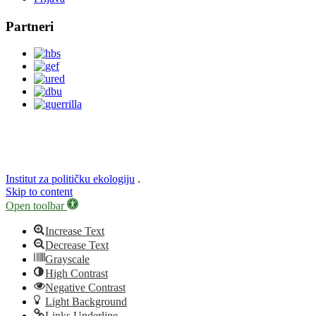
Partneri
Institut za političku ekologiju
.
Skip to content
Open toolbar
Increase Text
Decrease Text
Grayscale
High Contrast
Negative Contrast
Light Background
Links Underline