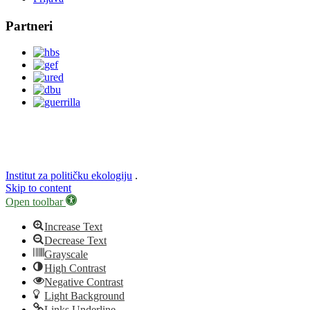
Partneri
Institut za političku ekologiju
.
Skip to content
Open toolbar
Increase Text
Decrease Text
Grayscale
High Contrast
Negative Contrast
Light Background
Links Underline