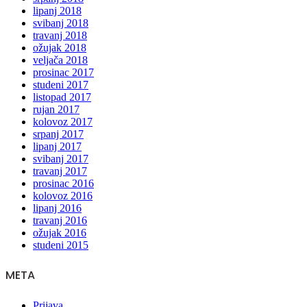
lipanj 2018
svibanj 2018
travanj 2018
ožujak 2018
veljača 2018
prosinac 2017
studeni 2017
listopad 2017
rujan 2017
kolovoz 2017
srpanj 2017
lipanj 2017
svibanj 2017
travanj 2017
prosinac 2016
kolovoz 2016
lipanj 2016
travanj 2016
ožujak 2016
studeni 2015
META
Prijava