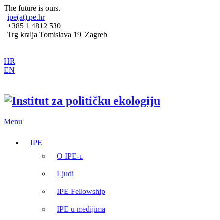
The future is ours.
ipe(at)ipe.hr
+385 1 4812 530
Trg kralja Tomislava 19, Zagreb
HR
EN
Menu
IPE
O IPE-u
Ljudi
IPE Fellowship
IPE u medijima